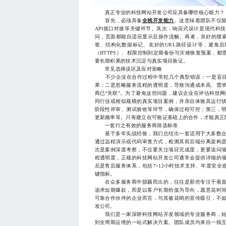
真正专业的科技网站开发公司应具备哪些核心能力？
首先，必须具备
全栈开发能力
。这意味着团队不仅
API接口对接等关键环节。其次，响应式设计是现代科
问，页面都能自适应显示且操作流畅。再者，良好的搜索
签、结构化数据标记、友好的URL路径设计等，避免后
（HTTPS）、权限控制到定期备份与灾难恢复预案，
要长期积累的技术沉淀与真实项目验证。
常见选择误区及应对策略
不少企业在合作过程中常犯几个典型错误：一是盲目信
果；二是忽略服务流程的透明度，导致沟通成本高、需
商已“失联”。为了避免这些问题，建议企业在评估科技
同行业或相似规模的真实项目案例，并亲自体验其运行
阶段性评审、测试验收等环节，确保过程可控；第三，
更新频率等。只有建立在可验证基础上的合作，才能真正
一套行之有效的服务商筛选标准
基于多年实战经验，我们总结出一套适用于大多数企
通过远程演示或代码审查方式，检测其前后端分离架构
次是案例深度考察，不仅要关注项目完成度，更要追问
程透明度，正规的科技网站开发公司通常会提供详细的
后是售后服务体系，包括7×12小时技术支持、年度安
键指标。
在众多服务商中脱颖而出的，往往是那些专注于垂直
追求短期爆款，而是以客户长期价值为导向，愿意花时
可靠合作伙伴的企业而言，与其被花哨的宣传吸引，不
发公司。
我们是一家深耕科技网站开发领域的专业服务商，始
到全周期运维的一站式解决方案。团队成员均来自一线