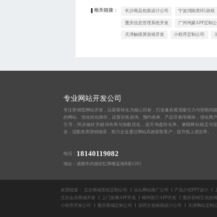
相关链接：
长沙商品包装设计公司
宁波消除类H5游戏
重庆信息管理系统开发
广州鸿蒙APP定制
天津触摸屏游戏开发
小程序定制公司
专业网站开发公司
专注营销型网站开发，以获客转化为核心目标，打造兼具视觉吸引力与营销功
的网站。优化转化路径，设置在线咨询、预约表单、产品导购等模块，强化用
引导，同步做好关键词布局与加载优化，提升询盘转化率。兼顾网站稳定与
全，适配各类营销场景，助力企业通过网站高效获取客户，提升线上成交率。
18140119082
电话：
地址：成都市武侯区红牌楼蓝海B座1201
友情链接：
北京商城系统定制公司
汕头网站推广公司
产品介绍PPT设计
北京会员商城开发
上门按摩APP开发
柳州医疗APP开发
重庆营销互动游
小程序开发公司
重庆商城定制公司
深圳文创插画设计公司
天津网站定制