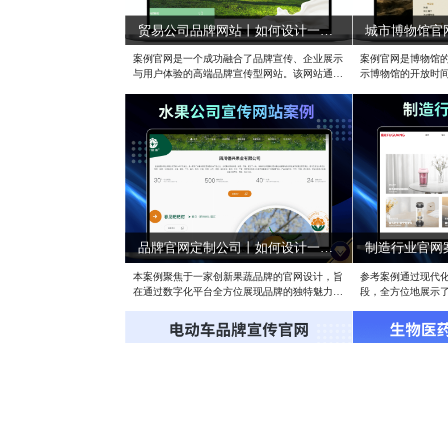
贸易公司品牌网站丨如何设计一款高端的品牌宣传型官网
案例官网是一个成功融合了品牌宣传、企业展示
案例官网是博物馆
与用户体验的高端品牌宣传型网站。该网站通过
示博物馆的开放时
精心策划的内容布局与视觉设计，不仅全方位展
和特色藏品，为游
示了公司的系列产品、深厚的企业文化、辉煌的
还提供了多个功能
发展历程以及丰富的荣誉资质，还巧妙运用动态
展览、典藏珍品、
交互元素，极大地增强了网站的趣味性和互动
育和文创产品，方
性。通过合理的信息架构和视觉层次，引导用户
方面。
流畅地探索网站内容，实现了良好的用户体验。
品牌官网定制公司丨如何设计一个果蔬品牌的官网？
本案例聚焦于一家创新果蔬品牌的官网设计，旨
参考案例通过现代
在通过数字化平台全方位展现品牌的独特魅力与
段，全方位地展示
产品精髓。官网设计巧妙融合了视觉艺术与用户
系列、企业文化以
体验的精髓，以产地实拍的高清图片为核心，辅
信息的发布窗口，
以详尽的产品介绍，构建起一个既真实又诱人的
以及行业内外人士
线上果园。图文并茂的设计策略，精准捕捉了用
计上，富光注重用
户的注意力，让产品成为视觉焦点，而精炼的文
了响应式设计，确
字描述则如同点睛之笔，进一步加深了用户对产
能完美呈现。同时
品特性的理解与记忆，实现了品牌与消费者之间
素和动画效果，使
的深度连接。
到愉悦的视觉体验